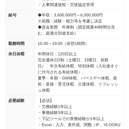
・人事関連規程・労使協定管理
給与
◆年収：3,600,000円～6,000,000円
※前職・経験・能力等を考慮し決定
◆賃金形態 年俸制（固定残業40時間分含
む、超過分別途支給）
勤務時間
10:00～19:00（休憩1時間）
休日休暇
年間休日：120日以上
完全週休2日制（土曜日、日曜日、祝祭
日）、年次有給休暇、特別休暇（入社後すぐ
に付与される有給休暇）、
夏季・冬期・GW休暇、バースデー休暇、産
前・産後・育児休暇、介護休暇、リフレッシ
ュ休暇
必要経験
【必須】
・労務経験1年以上
・事務経験3年以上
・下記ツールでの実務経験が1年以上
・Excel：入力、表作成、関数（IF、VLOOKU