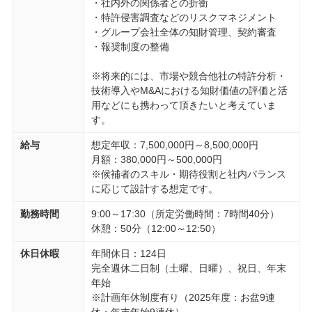
・社内外の関係者との折衝
・特許侵害調査などのリスクマネジメント
・グループ会社全体の知財管理、契約審査
・報奨制度の整備
※将来的には、市場や競合他社の特許分析・
技術導入やM&Aにおける知財価値の評価と活
用などにも携わって頂きたいと考えていま
す。
給与
想定年収：7,500,000円～8,500,000円
月額：380,000円～500,000円
※候補者のスキル・期待役割と社内バランス
に応じて設計する想定です。
勤務時間
9:00～17:30（所定労働時間：7時間40分）
休憩：50分（12:00～12:50）
休日休暇
年間休日：124日
完全週休二日制（土曜、日曜）、祝日、年末
年始
※計画年休制度有り（2025年度：お盆9連