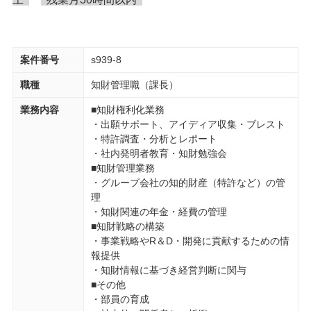
案件番号
s939-8
職種
知財管理職（課長）
業務内容
■知財権利化業務
・出願サポート、アイディア収集・ブレスト
・特許調査・分析とレポート
・社内発明者教育・知財勉強会
■知財管理業務
・グループ会社の知的財産（特許など）の管
理
・知財関連の年金・経費の管理
■知財戦略の構築
・事業戦略やR＆D・開発に貢献するための情
報提供
・知財情報に基づき経営判断に関与
■その他
・部員の育成