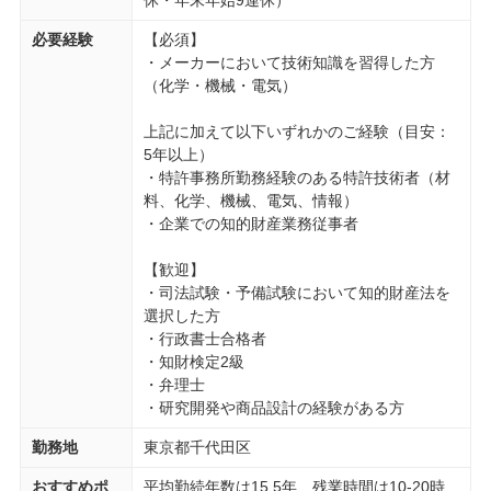
休・年末年始9連休）
必要経験
【必須】
・メーカーにおいて技術知識を習得した方
（化学・機械・電気）
上記に加えて以下いずれかのご経験（目安：
5年以上）
・特許事務所勤務経験のある特許技術者（材
料、化学、機械、電気、情報）
・企業での知的財産業務従事者
【歓迎】
・司法試験・予備試験において知的財産法を
選択した方
・行政書士合格者
・知財検定2級
・弁理士
・研究開発や商品設計の経験がある方
勤務地
東京都千代田区
おすすめポ
平均勤続年数は15.5年、残業時間は10-20時