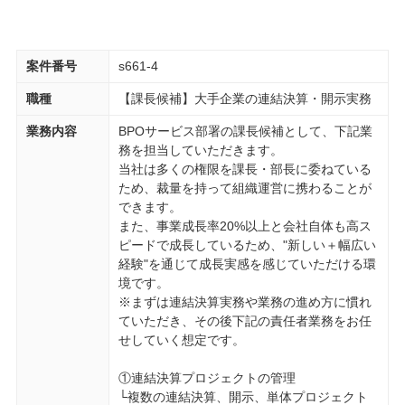
案件番号
s661-4
職種
【課長候補】大手企業の連結決算・開示実務
業務内容
BPOサービス部署の課長候補として、下記業
務を担当していただきます。
当社は多くの権限を課長・部長に委ねている
ため、裁量を持って組織運営に携わることが
できます。
また、事業成長率20%以上と会社自体も高ス
ピードで成長しているため、"新しい＋幅広い
経験"を通じて成長実感を感じていただける環
境です。
※まずは連結決算実務や業務の進め方に慣れ
ていただき、その後下記の責任者業務をお任
せしていく想定です。
①連結決算プロジェクトの管理
└複数の連結決算、開示、単体プロジェクト