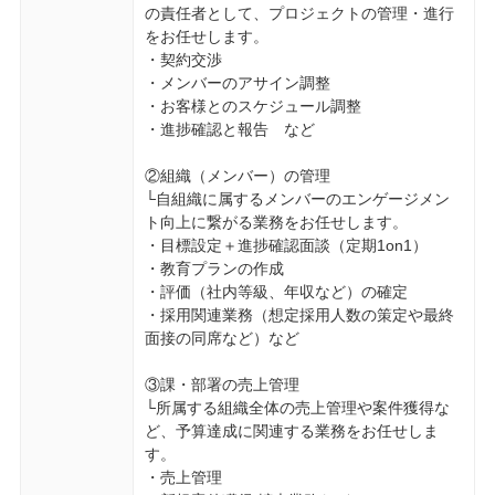
の責任者として、プロジェクトの管理・進行
をお任せします。
・契約交渉
・メンバーのアサイン調整
・お客様とのスケジュール調整
・進捗確認と報告 など
②組織（メンバー）の管理
└自組織に属するメンバーのエンゲージメン
ト向上に繋がる業務をお任せします。
・目標設定＋進捗確認面談（定期1on1）
・教育プランの作成
・評価（社内等級、年収など）の確定
・採用関連業務（想定採用人数の策定や最終
面接の同席など）など
③課・部署の売上管理
└所属する組織全体の売上管理や案件獲得な
ど、予算達成に関連する業務をお任せしま
す。
・売上管理