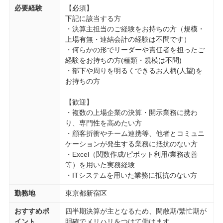
必要経験
【必須】
下記に該当する方
・決算主担当のご経験をお持ちの方（規模・
上場有無・連結会計の経験は不問です）
・何らかの形でリーダーや責任者を担ったご
経験をお持ちの方(種類・規模は不問)
・部下や周りを明るくできるお人柄(人望)を
お持ちの方
【歓迎】
・複数の上場企業の決算・開示業務に携わ
り、専門性を高めたい方
・顧客折衝やチーム連携等、他者とコミュニ
ケーションが発生する業務に抵抗のない方
・Excel（関数作成/ピボット利用/業務改善
等）を用いた実務経験
・ITシステムを用いた業務に抵抗のない方
勤務地
東京都新宿区
おすすめポ
四半期決算が主となるため、閑散期/繁忙期が
イント
明確でメリハリをつけて働けます。