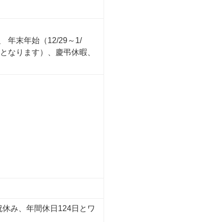
末年始（12/29～1/
数となります）、慶弔休暇、
休み、年間休日124日とワ