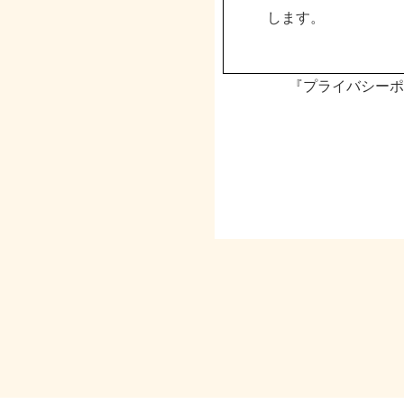
します。
『プライバシーポ
基本方針
１.個人情報の
弊社は事業目的遂行
得した個人情報は利
2.個人情報の
弊社は、個人情報の
3.委託先の監督
弊社は、お預かりし