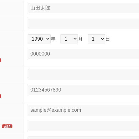
年
月
日