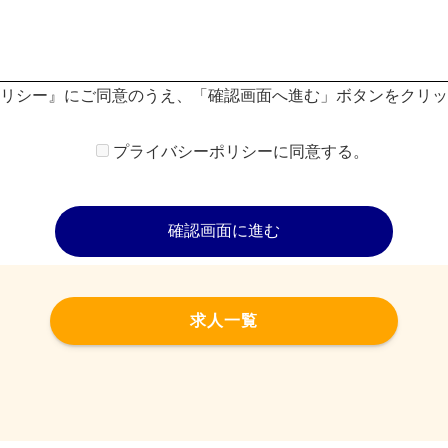
リシー』にご同意のうえ、「確認画面へ進む」ボタンをクリッ
プライバシーポリシーに同意する。
取得・利用
のため、利用目的を明確にした上で適切な方法での取得・利用
用目的の範囲内で取り扱います。
安全管理
求人一覧
漏洩、紛失、破壊、改ざん等の危険な状況に対し、適切な安全
た個人情報の一部または全部を委託する場合は、管理水準の基