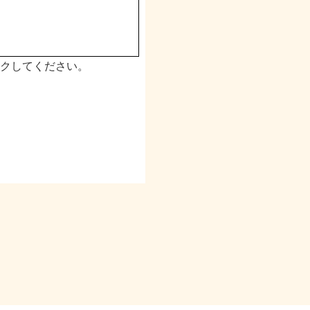
クしてください。
・提供などを行い、取
管理措置を講じます。
準を満たした企業およ