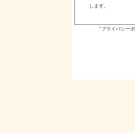
します。
『プライバシーポ
基本方針
１.個人情報の
弊社は事業目的遂行
得した個人情報は利
2.個人情報の
弊社は、個人情報の
3.委託先の監督
弊社は、お預かりし