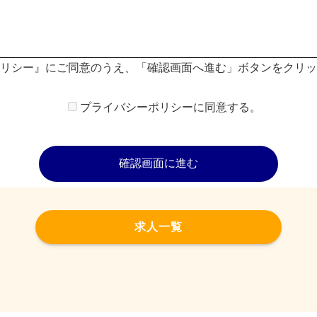
リシー』にご同意のうえ、「確認画面へ進む」ボタンをクリッ
プライバシーポリシーに同意する。
取得・利用
のため、利用目的を明確にした上で適切な方法での取得・利用
用目的の範囲内で取り扱います。
安全管理
求人一覧
漏洩、紛失、破壊、改ざん等の危険な状況に対し、適切な安全
た個人情報の一部または全部を委託する場合は、管理水準の基