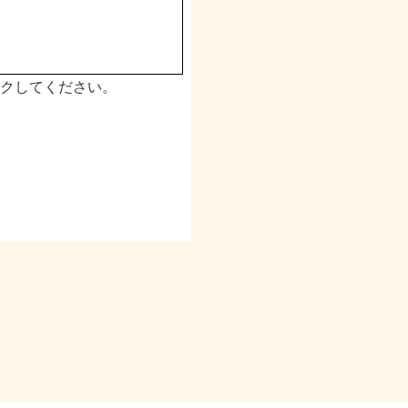
クしてください。
・提供などを行い、取
管理措置を講じます。
準を満たした企業およ