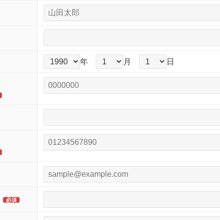
年
月
日