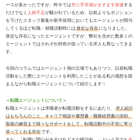
ースが多かったですが、昨今では
売り手市場がますます加速
する
だけでなく
人材不足
が騒がれているため、以前よりもポジション
を下げたスタッフ募集や新卒採用においてもエージェントが関与
してくるほど転職・就職活動時には
身近な存在
になりました。
身近な存在になったエージェントですが、弊社を含めた数多くの
エージェントではそれぞれ特色や扱っている求人も異なってきま
す。
今回のコラムではエージェント側の立場でもありつつ、以前転職
活動をした際にエージェントを利用したことがある私の感想を踏
まえながら転職エージェントについて紹介します！
＜転職エージェントについて＞
転職エージェントは求職者が転職活動をするにあたり、
求人紹介
はもちろんのこと、キャリア相談や履歴書・職務経歴書の添削、
面接の練習まで様々なサポートをして、転職活動中の不安に寄り
添ってくれる存在
です。
また、「転職に関心があるけれどまだ検討中…」という方でも
今