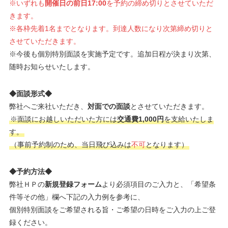
※いずれも
開催日の前日17:00
を予約の締め切りとさせていただ
きます。
※各枠先着1名までとなります。到達人数になり次第締め切りと
させていただきます。
※今後も個別特別面談を実施予定です。追加日程が決まり次第、
随時お知らせいたします。
◆面談形式◆
弊社へご来社いただき、
対面での面談
とさせていただきます。
※面談にお越しいただいた方には
交通費1,000円
を支給いたしま
す。
（事前予約制のため、当日飛び込みは
不可
となります）
◆予約方法◆
弊社ＨＰの
新規登録フォーム
より必須項目のご入力と、「希望条
件等その他」欄へ下記の入力例を参考に、
個別特別面談をご希望される旨・ご希望の日時をご入力の上ご登
録ください。