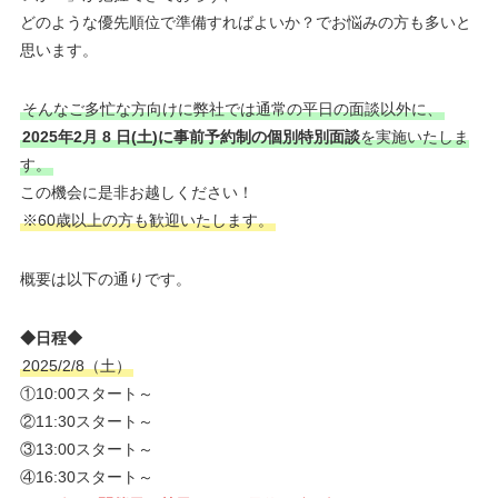
どのような優先順位で準備すればよいか？でお悩みの方も多いと
思います。
そんなご多忙な方向けに弊社では通常の平日の面談以外に、
2025年2月
8
日(土)に事前予約制の個別特別面談
を実施いたしま
す。
この機会に是非お越しください！
※60歳以上の方も歓迎いたします。
概要は以下の通りです。
◆日程◆
2025/2/8（土）
①10:00スタート～
②11:30スタート～
③13:00スタート～
④16:30スタート～