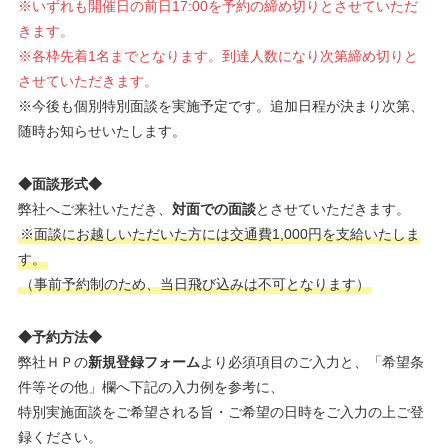
※いずれも開催日の前日17:00を予約の締め切りとさせていただ
きます。
※各枠先着1名までとなります。到達人数になり次第締め切りと
させていただきます。
※今後も個別特別面談を実施予定です。追加日程が決まり次第、
随時お知らせいたします。
◆面談形式◆
弊社へご来社いただき、
対面での面談
とさせていただきます。
※面談にお越しいただいた方には交通費1,000円を支給いたしま
す。
（事前予約制のため、当日飛び込みは不可となります）
◆予約方法◆
弊社ＨＰの
新規登録フォーム
より必須項目のご入力と、「希望条
件等その他」欄へ下記の入力例を参考に、
特別実施面談をご希望される旨・ご希望の日時をご入力の上ご登
録ください。