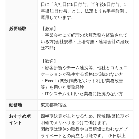
日に「入社日に5日付与、半年後5日付与、1
年後11日付与」とし、法定よりも半年前倒し
運用しています。
必要経験
【必須】
・事業会社にて経理の決算業務を経験されて
いる方(会社規模・上場有無・連結会計の経験
は不問)
【歓迎】
・顧客折衝やチーム連携等、他社とコミュニ
ケーションが発生する業務に抵抗のない方
・Excel（関数作成/ピボット利用/業務改善
等）を用いた実務経験
・ITシステムを用いた業務に抵抗のない方
勤務地
東京都新宿区
おすすめポ
四半期決算が主となるため、閑散期/繁忙期が
イント
明確でメリハリをつけて働けます。
閑散期は連休の取得や自己研鑽に励むなどプ
ライベートとの両立も可能です。（5日以上