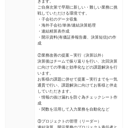
きます。
ご自身次第で早期に新しい・難しい業務に挑
戦していただける環境です。
・子会社のデータ収集
・海外子会社/単体/連結決算処理
・連結精算表作成
・開示資料(有価証券報告書、決算短信)の作
成
②業務改善の提案～実行（決算以外）
決算後はチームで振り返りを行い、次回決算
に向けての準備と効率化などの課題解決を行
います。
お客様の課題に併せて提案～実行までを一気
通貫で行い、課題解決に向けてお客様と伴走
していただきます。
・情報の抜け漏れを防ぐ為チェックシート作
成
・関数を活用して入力業務を自動化など
③プロジェクトの管理（リーダー）
連結決算、開示業務のプロジェクト責任者と